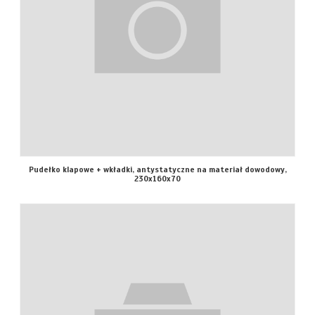
Pudełko klapowe + wkładki, antystatyczne na materiał dowodowy,
230x160x70