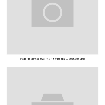
Pudełko dowodowe F427 z wkładką C, 80x50x30mm