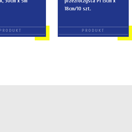
X, 30cm x 5m
przezroczysta P1 13cm x
18cm/10 szt.