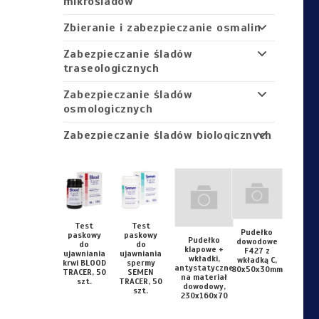
mikrośladów
Zbieranie i zabezpieczanie osmalin
Zabezpieczanie śladów
traseologicznych
Zabezpieczanie śladów
osmologicznych
Zabezpieczanie śladów biologicznych
Zabezpieczenie śladów pożarowych
Fotografowanie dowodów
Opakowania do zabezpieczania
Test
Test
dowodów
Pudełko
paskowy
paskowy
Pudełko
dowodowe
do
do
klapowe +
F427 z
Oznaczenie miejsca zdarzenia
ujawniania
ujawniania
wkładki,
wkładką C,
krwi BLOOD
spermy
antystatyczne
80x50x30mm
TRACER, 50
SEMEN
na materiał
Oswietlenie miejsca zdrzenia
szt.
TRACER, 50
dowodowy,
szt.
230x160x70
Defektoskopia