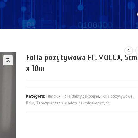
O
Folia pozytywowa FILMOLUX, 5cm
x 10m
Kategorii:
Filmolux
,
Folie daktyloskopijne
,
Folie pozytywowe
,
Rolki
,
Zabezpieczanie śladów daktyloskopijnych