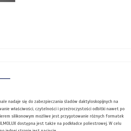
nale nadaje się do zabezpieczania śladów daktyloskopijnych na
ie właściwości, czytelności i przeźroczystości odbitki nawet po
apierem silikonowym możliwe jest przygotowanie różnych formatek
a FILMOLUX dostępna jest także na podkładce poliestrowej. W celu
o jednej stronie jest nacięcie.