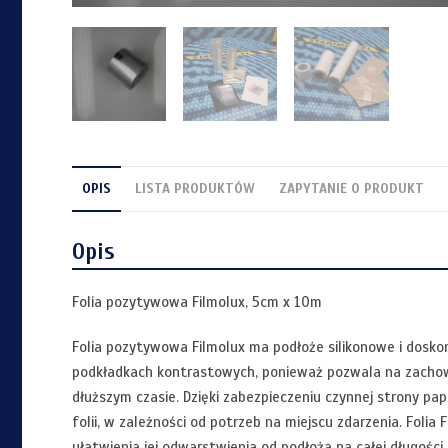
OPIS
LISTA PRODUKTÓW
ZAPYTANIE O PRODUKT
Opis
Folia pozytywowa Filmolux, 5cm x 10m
Folia pozytywowa Filmolux ma podłoże silikonowe i dosko
podkładkach kontrastowych, ponieważ pozwala na zachowan
dłuższym czasie. Dzięki zabezpieczeniu czynnej strony p
folii, w zależności od potrzeb na miejscu zdarzenia. Foli
ułatwienia jej odwarstwienia od podłoża na całej długości p