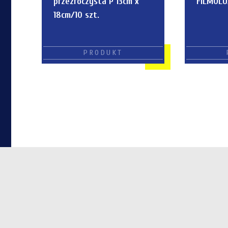
przezroczysta P 13cm x
FILMOLU
18cm/10 szt.