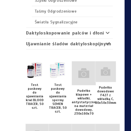
Szpilki Odgrodzeniowe
Taśmy Odgrodzeniowe
Światła Sygnalizacyjne
Daktyloskopowanie palców i dłoni
Ujawnianie śladów daktyloskopijnych
Zabezpieczanie śladów
daktyloskopijnych
Zbieranie i zabezpieczanie
mikrośladów
Test
Test
Zbieranie i zabezpieczanie osmalin
Pudełko
paskowy
paskowy
Pudełko
dowodowe
do
do
klapowe +
F427 z
ujawniania
ujawniania
Zabezpieczanie śladów
wkładki,
wkładką C,
krwi BLOOD
spermy
antystatyczne
80x50x30mm
traseologicznych
TRACER, 50
SEMEN
na materiał
szt.
TRACER, 50
dowodowy,
szt.
230x160x70
Zabezpieczanie śladów
osmologicznych