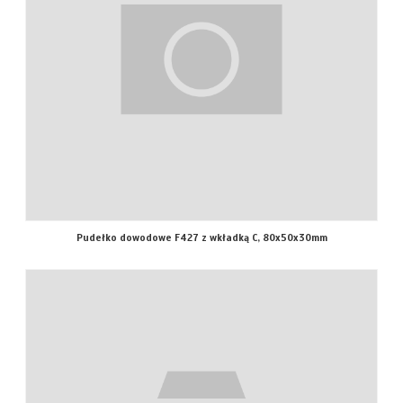
Pudełko dowodowe F427 z wkładką C, 80x50x30mm