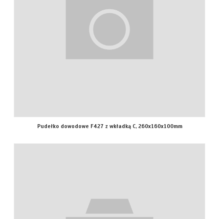
Pudełko dowodowe F427 z wkładką C, 260x160x100mm