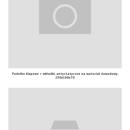
Pudełko klapowe + wkładki, antystatyczne na materiał dowodowy,
230x160x70