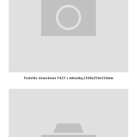
Pudełko dowodowe F427 z wkładką,1300x250x150mm