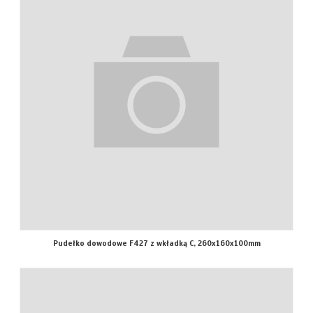
Pudełko dowodowe F427 z wkładką C, 260x160x100mm