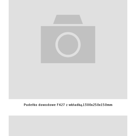
Pudełko dowodowe F427 z wkładką,1300x250x150mm