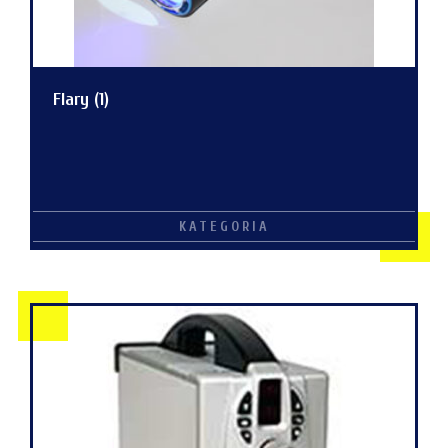
Flary
(1)