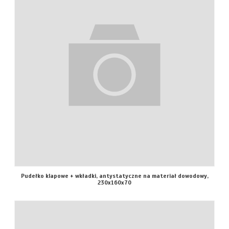
Pudełko klapowe + wkładki, antystatyczne na materiał dowodowy,
230x160x70