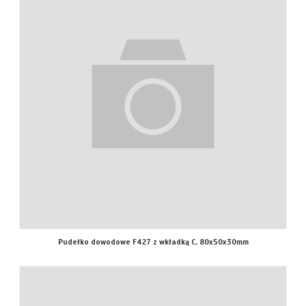
Pudełko dowodowe F427 z wkładką C, 80x50x30mm