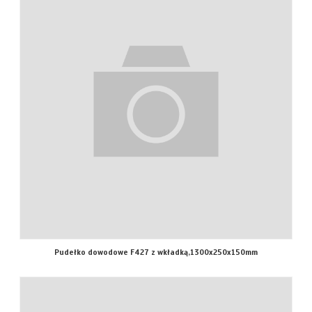
Pudełko dowodowe F427 z wkładką,1300x250x150mm