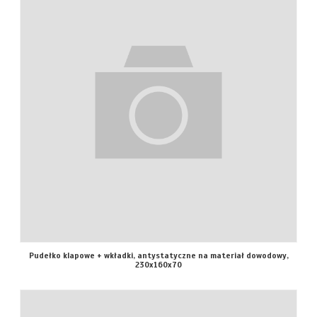
Pudełko klapowe + wkładki, antystatyczne na materiał dowodowy,
230x160x70