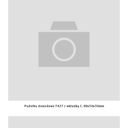
Pudełko dowodowe F427 z wkładką C, 80x50x30mm