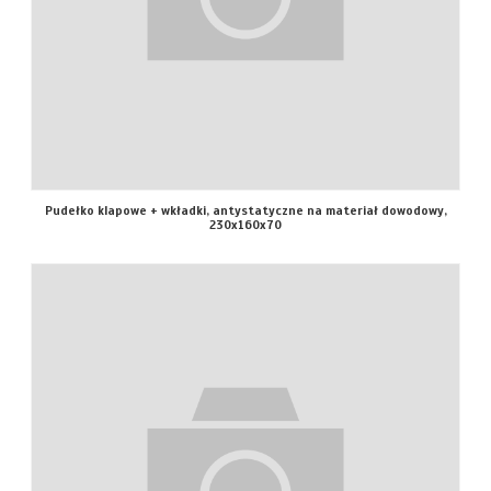
Pudełko klapowe + wkładki, antystatyczne na materiał dowodowy,
230x160x70