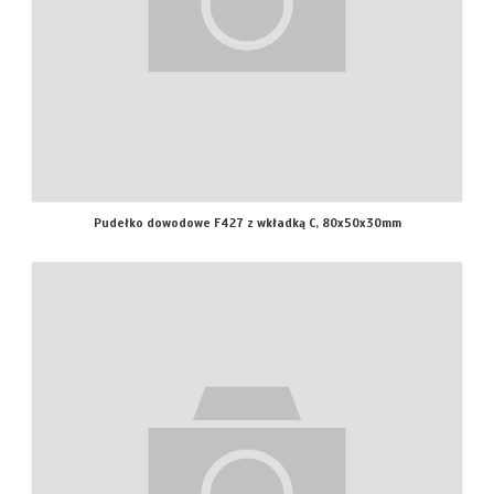
Pudełko dowodowe F427 z wkładką C, 80x50x30mm