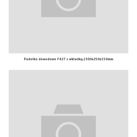
Pudełko dowodowe F427 z wkładką,1300x250x150mm