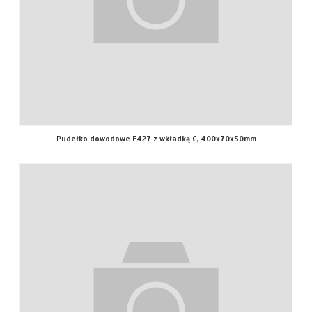
Pudełko dowodowe F427 z wkładką C, 400x70x50mm