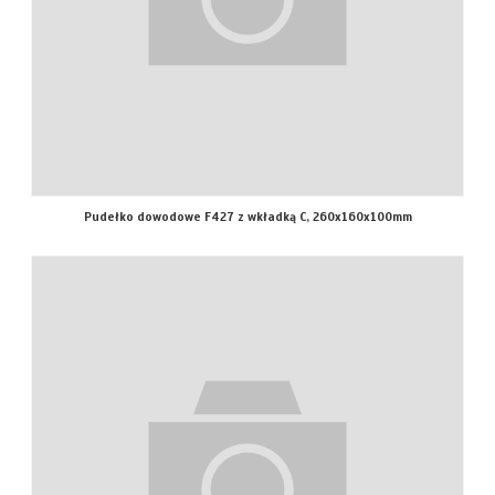
Pudełko dowodowe F427 z wkładką C, 260x160x100mm