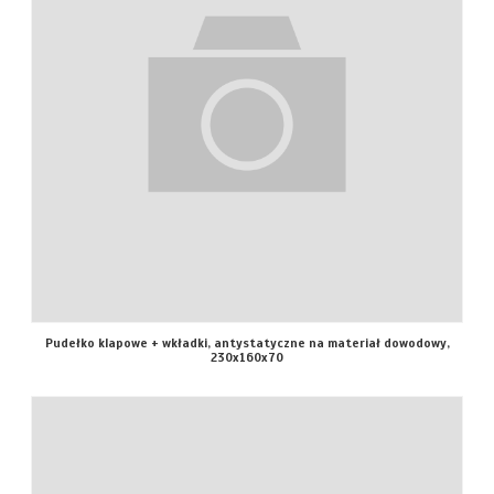
Pudełko klapowe + wkładki, antystatyczne na materiał dowodowy,
230x160x70