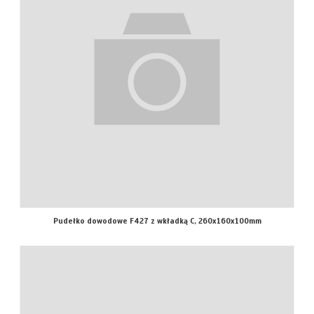
Pudełko dowodowe F427 z wkładką C, 260x160x100mm