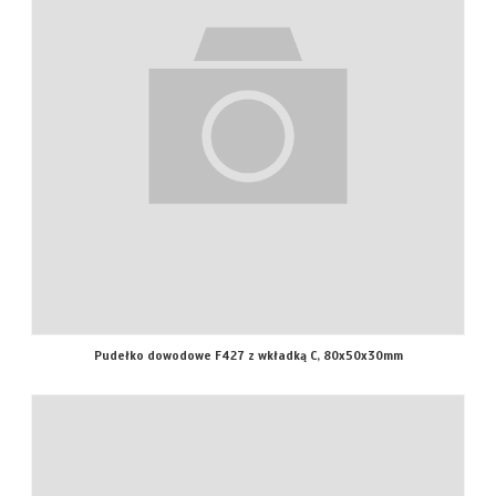
Pudełko dowodowe F427 z wkładką C, 80x50x30mm