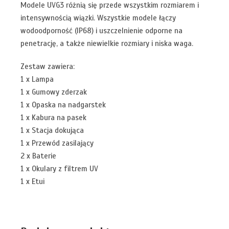
Modele UVG3 różnią się przede wszystkim rozmiarem i
intensywnością wiązki. Wszystkie modele łączy
wodoodporność (IP68) i uszczelnienie odporne na
penetrację, a także niewielkie rozmiary i niska waga.
Zestaw zawiera:
1 x Lampa
1 x Gumowy zderzak
1 x Opaska na nadgarstek
1 x Kabura na pasek
1 x Stacja dokująca
1 x Przewód zasilający
2 x Baterie
1 x Okulary z filtrem UV
1 x Etui