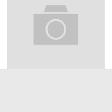
Pudełko dowodowe F427 z wkładką C, 80x50x30mm