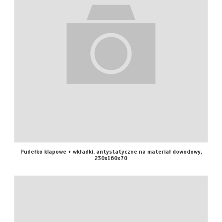
Pudełko klapowe + wkładki, antystatyczne na materiał dowodowy,
230x160x70