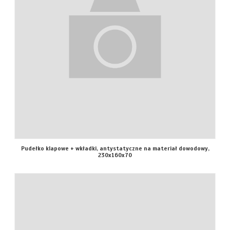
Pudełko klapowe + wkładki, antystatyczne na materiał dowodowy,
230x160x70