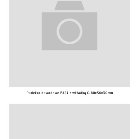
Pudełko dowodowe F427 z wkładką C, 80x50x30mm