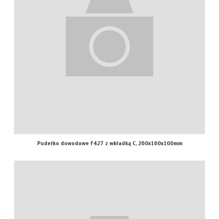
Pudełko dowodowe F427 z wkładką C, 260x160x100mm