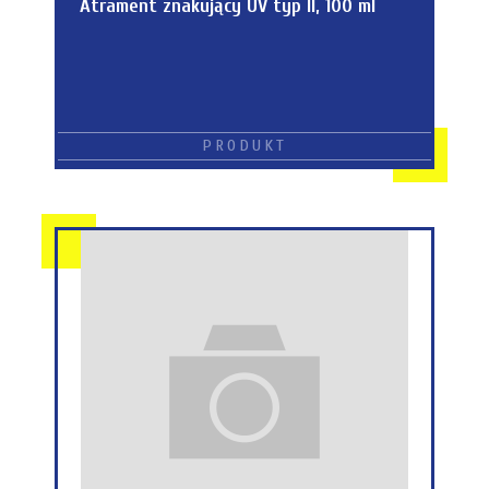
Atrament znakujący UV typ II, 100 ml