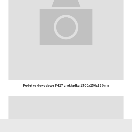
Pudełko dowodowe F427 z wkładką,1300x250x150mm