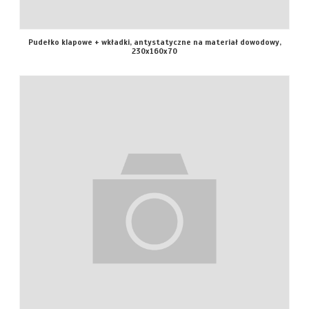
Pudełko klapowe + wkładki, antystatyczne na materiał dowodowy,
230x160x70