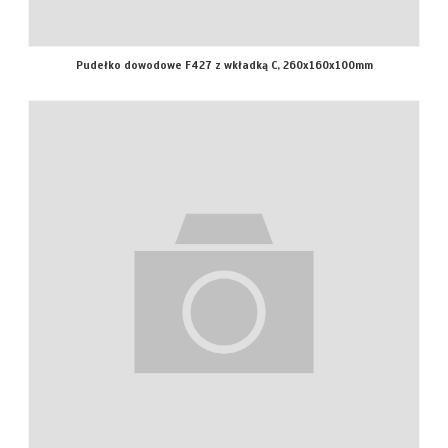
Pudełko dowodowe F427 z wkładką C, 260x160x100mm