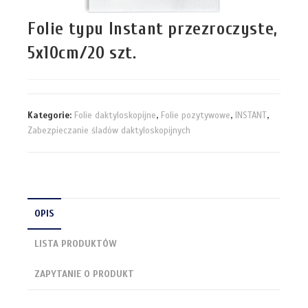
Folie typu Instant przezroczyste,
5x10cm/20 szt.
Kategorie:
Folie daktyloskopijne
,
Folie pozytywowe
,
INSTANT
,
Zabezpieczanie śladów daktyloskopijnych
OPIS
LISTA PRODUKTÓW
ZAPYTANIE O PRODUKT