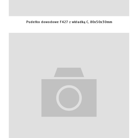
Pudełko dowodowe F427 z wkładką C, 80x50x30mm