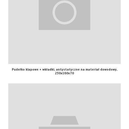
Pudełko klapowe + wkładki, antystatyczne na materiał dowodowy,
230x160x70