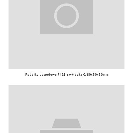
Pudełko dowodowe F427 z wkładką C, 80x50x30mm