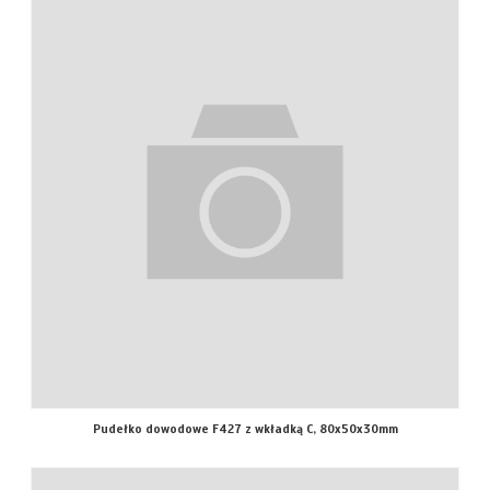
Pudełko dowodowe F427 z wkładką C, 80x50x30mm