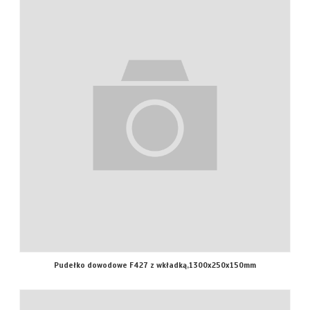
Pudełko dowodowe F427 z wkładką,1300x250x150mm