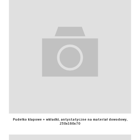
Pudełko klapowe + wkładki, antystatyczne na materiał dowodowy,
230x160x70