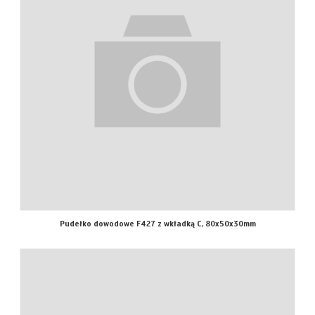
Pudełko dowodowe F427 z wkładką C, 80x50x30mm