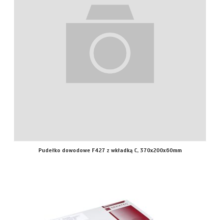
Pudełko dowodowe F427 z wkładką C, 370x200x60mm