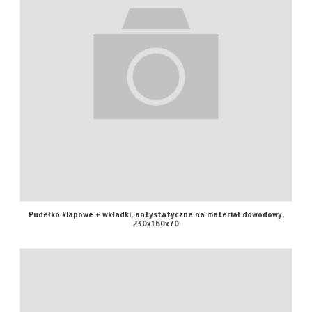
Pudełko klapowe + wkładki, antystatyczne na materiał dowodowy,
230x160x70